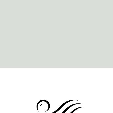
1 lit King Size ou 2 lits Twin
Télévision satellite