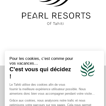
Téléphone
Salon avec canapé lit
Minibar
Climatisation
Nécessaire à thé et café
Baignoire
Coffre
Douche séparée
Bureau
Miroir de maquillage
RETROUVEZ-NOUS SUR
Wifi gratuit
Sèche-cheveux