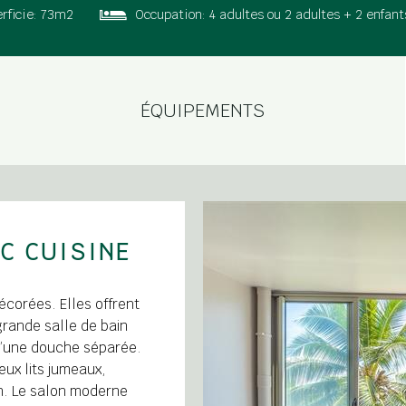
rficie:
73m2
Occupation:
4 adultes ou 2 adultes + 2 enfant
ÉQUIPEMENTS
C CUISINE
corées. Elles offrent
rande salle de bain
d’une douche séparée.
deux lits jumeaux,
n. Le salon moderne