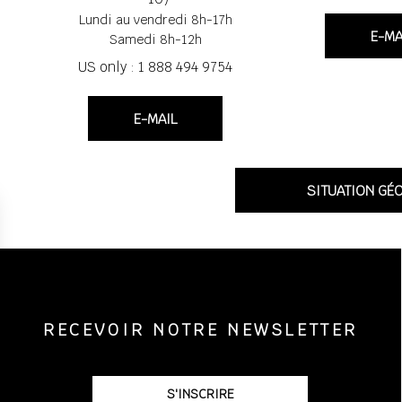
Lundi au vendredi 8h-17h
E-MA
Réfrigérateur
Samedi 8h-12h
US only : 1 888 494 9754
Congélateur
E-MAIL
Lave-vaisselle
SITUATION GÉ
Lave linge
Plaque de cuisson vitro
céramique
RECEVOIR NOTRE NEWSLETTER
S'INSCRIRE