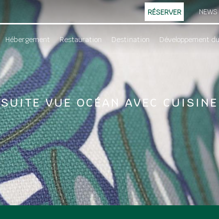
NEWS
RÉSERVER
Hébergement
Restauration
Destination
Développement du
SUITE VUE OCÉAN AVEC CUISINE